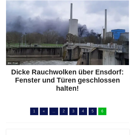
Dicke Rauchwolken über Ensdorf:
Fenster und Türen geschlossen
halten!
1
«
...
2
3
4
5
6