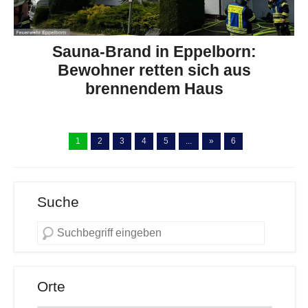
Sauna-Brand in Eppelborn:
Bewohner retten sich aus
brennendem Haus
1
2
3
4
5
...
»
6
Suche
Orte