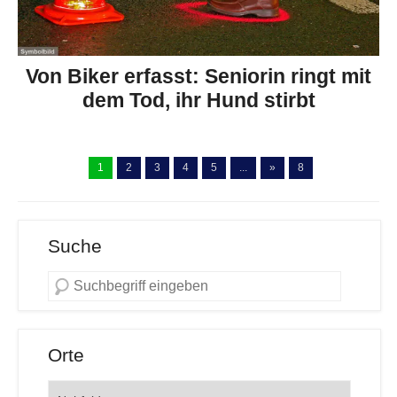
Von Biker erfasst: Seniorin ringt mit
dem Tod, ihr Hund stirbt
1
2
3
4
5
...
»
8
Suche
Orte
Orte