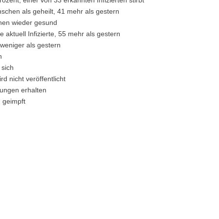
rozent, einer von 33 erkannten Infizierten stirbt
schen als geheilt, 41 mehr als gestern
schen wieder gesund
 aktuell Infizierte, 55 mehr als gestern
weniger als gestern
n
 sich
d nicht veröffentlicht
ungen erhalten
g geimpft