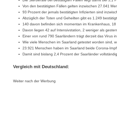
Die Sterberate bei bestätigten Fällen liegt damit bei 3,1 P
Von den bestätigten Fällen gelten inzwischen 27.041 Men
93 Prozent der jemals bestätigten Infizierten sind inzwi
Abzüglich der Toten und Geheilten gibt es 1.249 bestätigte
140 davon befinden sich momentan im Krankenhaus, 18 
Davon liegen 42 auf Intensivstation, 2 weniger als gester
Einer von rund 790 Saarländern trägt derzeit das Virus in
Wie viele Menschen im Saarland getestet worden sind, wir
23.921 Menschen haben im Saarland beide Corona-Impf
Damit sind bislang 2,4 Prozent der Saarländer vollständi
Vergleich mit Deutschland:
Weiter nach der Werbung