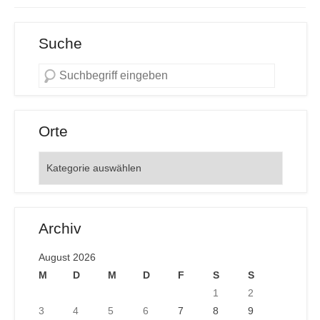
Suche
Orte
Orte
Archiv
August 2026
M
D
M
D
F
S
S
1
2
3
4
5
6
7
8
9