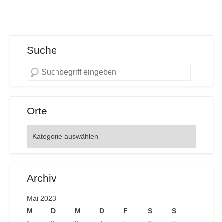
Suche
Orte
Orte
Archiv
Mai 2023
M
D
M
D
F
S
S