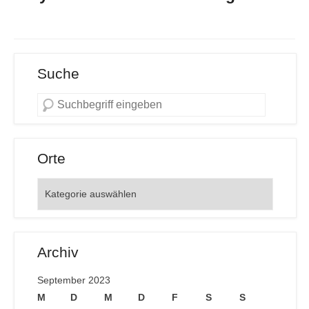
Suche
Orte
Orte
Archiv
September 2023
M
D
M
D
F
S
S