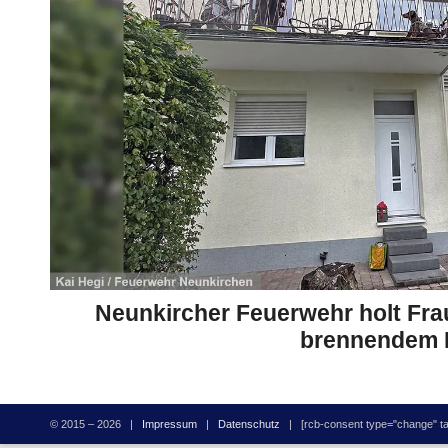
Neunkircher Feuerwehr holt Fra
brennendem 
© 2015 – 2026 |
Impressum
|
Datenschutz
| [rcb-consent type="change" tag