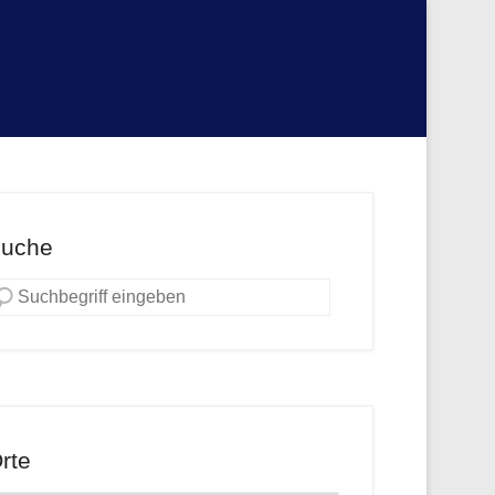
uche
rte