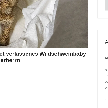
O
A
J
ettet verlassenes Wildschweinbaby
M
berherrn
1
8
1
2
2
«