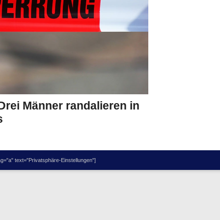
 Drei Männer randalieren in
s
="a" text="Privatsphäre-Einstellungen"]