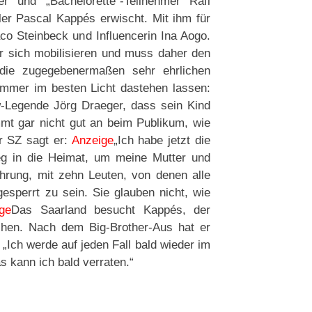
 und „Bachelorette“-Teilnehmer Rafi
er Pascal Kappés erwischt. Mit ihm für
co Steinbeck und Influencerin Ina Aogo.
ür sich mobilisieren und muss daher den
die zugegebenermaßen sehr ehrlichen
mmer im besten Licht dastehen lassen:
w-Legende Jörg Draeger, dass sein Kind
mmt gar nicht gut an beim Publikum, wie
r SZ sagt er:
Anzeige
„Ich habe jetzt die
eg in die Heimat, um meine Mutter und
hrung, mit zehn Leuten, von denen alle
sperrt zu sein. Sie glauben nicht, wie
ge
Das Saarland besucht Kappés, der
ochen. Nach dem Big-Brother-Aus hat er
 „Ich werde auf jeden Fall bald wieder im
s kann ich bald verraten.“