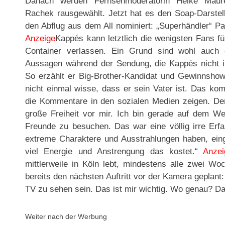
Danach werden Fernsehmoderatorin Heike Maurer
Rachek rausgewählt. Jetzt hat es den Soap-Darstell
den Abflug aus dem All nominiert: „Superhändler“ Pa
Anzeige
Kappés kann letztlich die wenigsten Fans f
Container verlassen. Ein Grund sind wohl auch 
Aussagen während der Sendung, die Kappés nicht i
So erzählt er Big-Brother-Kandidat und Gewinnsho
nicht einmal wisse, dass er sein Vater ist. Das ko
die Kommentare in den sozialen Medien zeigen. De
große Freiheit vor mir. Ich bin gerade auf dem W
Freunde zu besuchen. Das war eine völlig irre Erfa
extreme Charaktere und Ausstrahlungen haben, einge
viel Energie und Anstrengung das kostet.“
Anzei
mittlerweile in Köln lebt, mindestens alle zwei W
bereits den nächsten Auftritt vor der Kamera geplant:
TV zu sehen sein. Das ist mir wichtig. Wo genau? Da
Weiter nach der Werbung