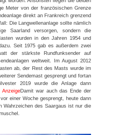
igt worden. Ansonsten liegen die beiden
ige Meter von der französischen Grenze
ndeanlage direkt an Frankreich grenzend
all: Die Langwellenanlage sollte nämlich
ige Saarland versorgen, sondern die
Masten wurden in den Jahren 1954 und
 dazu. Seit 1975 gab es außerdem zwei
tt der stärkste Rundfunksender auf
endeanlagen weltweit. Im August 2012
Masten ab, der Rest des Masts wurde im
eiterer Sendemast gesprengt und fortan
ilvester 2019 wurde die Anlage dann
.
Anzeige
Damit war auch das Ende der
 vor einer Woche gesprengt, heute dann
en Wahrzeichen des Saargaus ist nur die
smuschel.