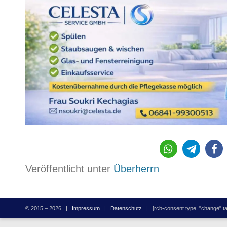
286
Veröffentlicht unter
Überherrn
© 2015 – 2026 |
Impressum
|
Datenschutz
| [rcb-consent type="change" tag