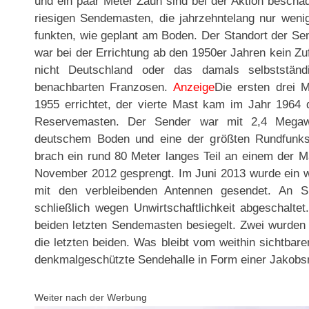
und ein paar Meter Zaun sind bei der Aktion beschäd
riesigen Sendemasten, die jahrzehntelang nur wen
funkten, wie geplant am Boden. Der Standort der Se
war bei der Errichtung ab den 1950er Jahren kein Zuf
nicht Deutschland oder das damals selbstständ
benachbarten Franzosen.
Anzeige
Die ersten drei 
1955 errichtet, der vierte Mast kam im Jahr 1964
Reservemasten. Der Sender war mit 2,4 Megawa
deutschem Boden und eine der größten Rundfunks
brach ein rund 80 Meter langes Teil an einem der 
November 2012 gesprengt. Im Juni 2013 wurde ein w
mit den verbleibenden Antennen gesendet. An S
schließlich wegen Unwirtschaftlichkeit abgeschaltet
beiden letzten Sendemasten besiegelt. Zwei wurden
die letzten beiden. Was bleibt vom weithin sichtbar
denkmalgeschützte Sendehalle in Form einer Jakob
Weiter nach der Werbung