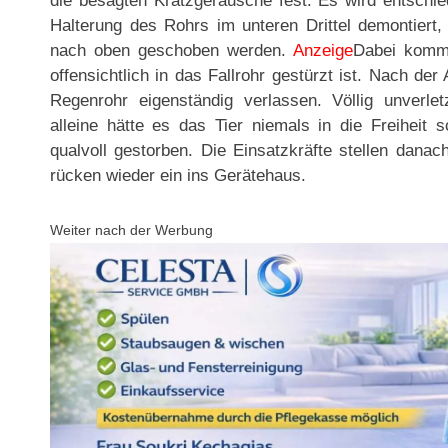
die besagten Kratzgeräusche fest. Es wird entschie
Halterung des Rohrs im unteren Drittel demontiert
nach oben geschoben werden.
Anzeige
Dabei kommt
offensichtlich in das Fallrohr gestürzt ist. Nach de
Regenrohr eigenständig verlassen. Völlig unverle
alleine hätte es das Tier niemals in die Freihei
qualvoll gestorben. Die Einsatzkräfte stellen dana
rücken wieder ein ins Gerätehaus.
Weiter nach der Werbung