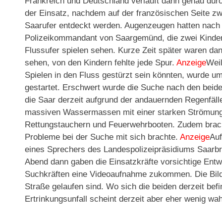
Frankreich und Deutschland verläuft dann genau durc
der Einsatz, nachdem auf der französischen Seite z
Saarufer entdeckt werden. Augenzeugen hatten nach
Polizeikommandant von Saargemünd, die zwei Kinder
Flussufer spielen sehen. Kurze Zeit später waren da
sehen, von den Kindern fehlte jede Spur.
Anzeige
Weil
Spielen in den Fluss gestürzt sein könnten, wurde u
gestartet. Erschwert wurde die Suche nach den beid
die Saar derzeit aufgrund der andauernden Regenfälle 
massiven Wassermassen mit einer starken Strömung
Rettungstauchern und Feuerwehrbooten. Zudem brach 
Probleme bei der Suche mit sich brachte.
Anzeige
Auf
eines Sprechers des Landespolizeipräsidiums Saar
Abend dann gaben die Einsatzkräfte vorsichtige Ent
Suchkräften eine Videoaufnahme zukommen. Die Bilde
Straße gelaufen sind. Wo sich die beiden derzeit befin
Ertrinkungsunfall scheint derzeit aber eher wenig wah