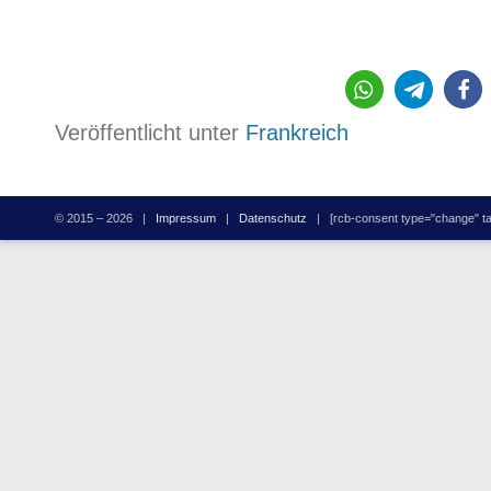
821
Veröffentlicht unter
Frankreich
© 2015 – 2026 |
Impressum
|
Datenschutz
| [rcb-consent type="change" tag