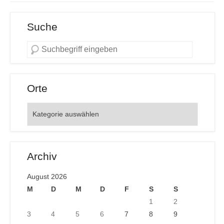
Suche
Orte
Orte
Archiv
August 2026
M
D
M
D
F
S
S
1
2
3
4
5
6
7
8
9