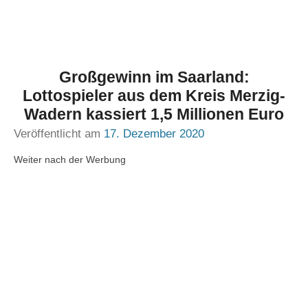
Großgewinn im Saarland:
Lottospieler aus dem Kreis Merzig-
Wadern kassiert 1,5 Millionen Euro
Veröffentlicht am
17. Dezember 2020
Weiter nach der Werbung