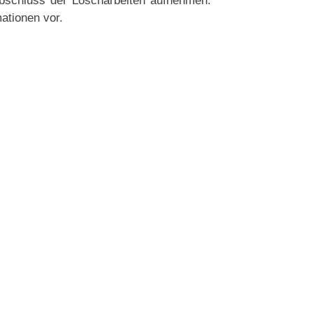
 Abschluss der Löscharbeiten aufnehmen.
ationen vor.