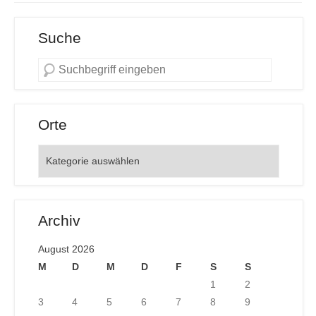
Suche
Orte
Orte
Archiv
August 2026
M
D
M
D
F
S
S
1
2
3
4
5
6
7
8
9