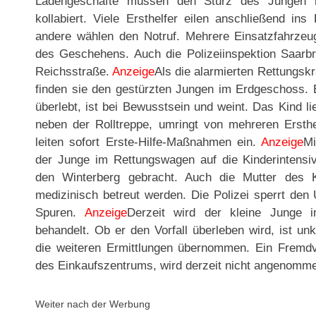
Ladengeschäfte müssen den Sturz des Jungen 
kollabiert. Viele Ersthelfer eilen anschließend i
andere wählen den Notruf. Mehrere Einsatzfahrzeu
des Geschehens. Auch die Polizeiinspektion Saarb
Reichsstraße.
Anzeige
Als die alarmierten Rettungsk
finden sie den gestürzten Jungen im Erdgeschoss. E
überlebt, ist bei Bewusstsein und weint. Das Kind 
neben der Rolltreppe, umringt von mehreren Ersthel
leiten sofort Erste-Hilfe-Maßnahmen ein.
Anzeige
Mi
der Junge im Rettungswagen auf die Kinderintensi
den Winterberg gebracht. Auch die Mutter des
medizinisch betreut werden. Die Polizei sperrt den 
Spuren.
Anzeige
Derzeit wird der kleine Junge 
behandelt. Ob er den Vorfall überleben wird, ist un
die weiteren Ermittlungen übernommen. Ein Fremdv
des Einkaufszentrums, wird derzeit nicht angenomm
Weiter nach der Werbung