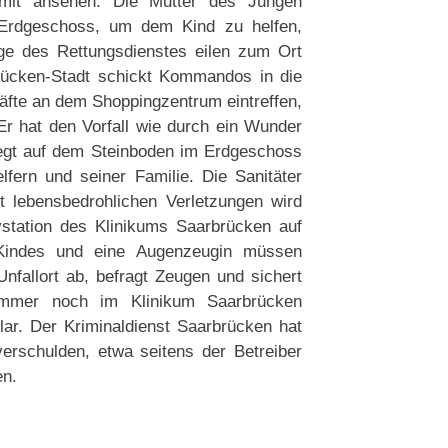
mit ansehen. Die Mutter des Jungen
ns Erdgeschoss, um dem Kind zu helfen,
ge des Rettungsdienstes eilen zum Ort
rücken-Stadt schickt Kommandos in die
räfte an dem Shoppingzentrum eintreffen,
r hat den Vorfall wie durch ein Wunder
liegt auf dem Steinboden im Erdgeschoss
fern und seiner Familie. Die Sanitäter
t lebensbedrohlichen Verletzungen wird
vstation des Klinikums Saarbrücken auf
 Kindes und eine Augenzeugin müssen
Unfallort ab, befragt Zeugen und sichert
immer noch im Klinikum Saarbrücken
klar. Der Kriminaldienst Saarbrücken hat
erschulden, etwa seitens der Betreiber
en.