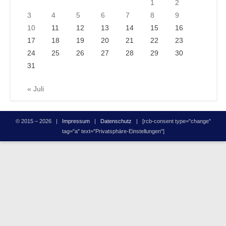
1
2
3
4
5
6
7
8
9
10
11
12
13
14
15
16
17
18
19
20
21
22
23
24
25
26
27
28
29
30
31
« Juli
© 2015 – 2026 |
Impressum
|
Datenschutz
| [rcb-consent type="change"
tag="a" text="Privatsphäre-Einstellungen"]