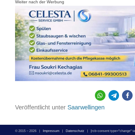
Weiter nach der Werbung
206
Veröffentlicht unter
Saarwellingen
© 2015 – 2026 |
Impressum
|
Datenschutz
| [rcb-consent type="change" tag