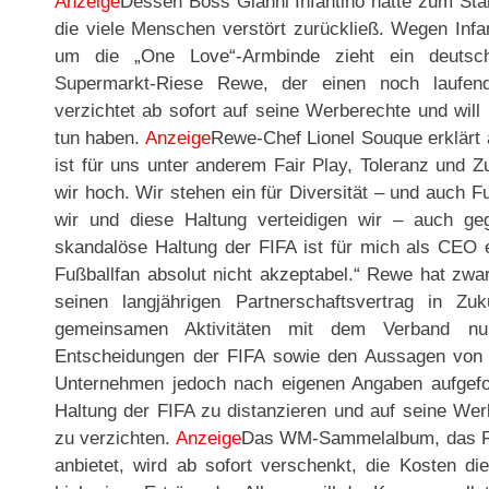
Anzeige
Dessen Boss Gianni Infantino hatte zum Sta
die viele Menschen verstört zurückließ. Wegen Infa
um die „One Love“-Armbinde zieht ein deutsc
Supermarkt-Riese Rewe, der einen noch laufe
verzichtet ab sofort auf seine Werberechte und wil
tun haben.
Anzeige
Rewe-Chef Lionel Souque erklärt 
ist für uns unter anderem Fair Play, Toleranz und 
wir hoch. Wir stehen ein für Diversität – und auch Fu
wir und diese Haltung verteidigen wir – auch g
skandalöse Haltung der FIFA ist für mich als CEO e
Fußballfan absolut nicht akzeptabel.“ Rewe hat zwa
seinen langjährigen Partnerschaftsvertrag in Zuk
gemeinsamen Aktivitäten mit dem Verband nu
Entscheidungen der FIFA sowie den Aussagen von F
Unternehmen jedoch nach eigenen Angaben aufgeforde
Haltung der FIFA zu distanzieren und auf seine W
zu verzichten.
Anzeige
Das WM-Sammelalbum, das Rew
anbietet, wird ab sofort verschenkt, die Kosten di