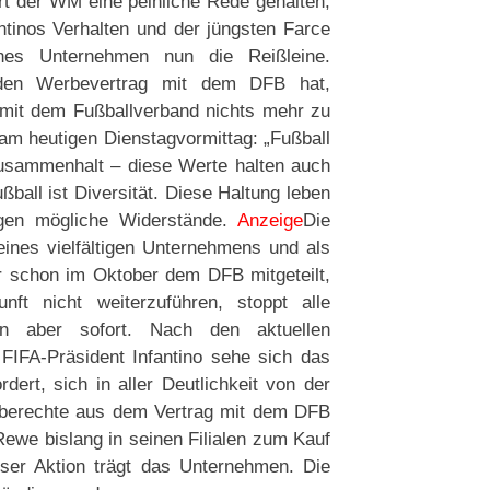
rt der WM eine peinliche Rede gehalten,
ntinos Verhalten und der jüngsten Farce
hes Unternehmen nun die Reißleine.
nden Werbevertrag mit dem DFB hat,
l mit dem Fußballverband nichts mehr zu
am heutigen Dienstagvormittag: „Fußball
Zusammenhalt – diese Werte halten auch
ßball ist Diversität. Diese Haltung leben
egen mögliche Widerstände.
Anzeige
Die
ines vielfältigen Unternehmens und als
r schon im Oktober dem DFB mitgeteilt,
unft nicht weiterzuführen, stoppt alle
n aber sofort. Nach den aktuellen
IFA-Präsident Infantino sehe sich das
rt, sich in aller Deutlichkeit von der
erberechte aus dem Vertrag mit dem DFB
e bislang in seinen Filialen zum Kauf
eser Aktion trägt das Unternehmen. Die