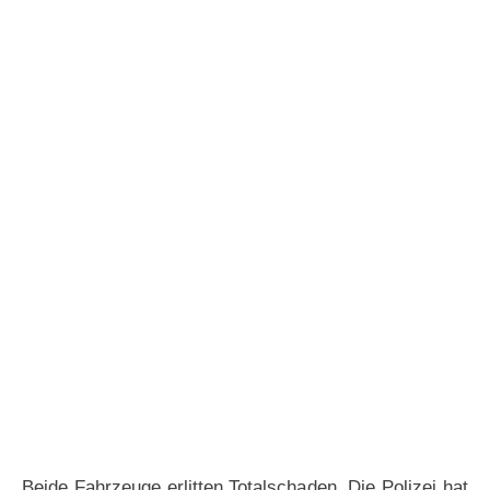
Beide Fahrzeuge erlitten Totalschaden. Die Polizei hat