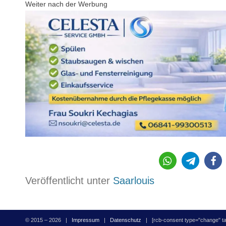
Weiter nach der Werbung
Veröffentlicht unter
Saarlouis
© 2015 – 2026 |
Impressum
|
Datenschutz
| [rcb-consent type="change" tag