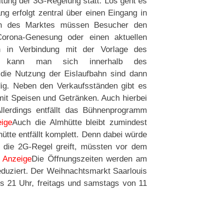
ung der 3G-Regelung statt. Los geht es
g erfolgt zentral über einen Eingang in
en des Marktes müssen Besucher den
Corona-Genesung oder einen aktuellen
n in Verbindung mit der Vorlage des
 kann man sich innerhalb des
die Nutzung der Eislaufbahn sind dann
dig. Neben den Verkaufsständen gibt es
mit Speisen und Getränken. Auch hierbei
llerdings entfällt das Bühnenprogramm
ige
Auch die Almhütte bleibt zumindest
ütte entfällt komplett. Denn dabei würde
 die 2G-Regel greift, müssten vor dem
.
Anzeige
Die Öffnungszeiten werden am
duziert. Der Weihnachtsmarkt Saarlouis
bis 21 Uhr, freitags und samstags von 11