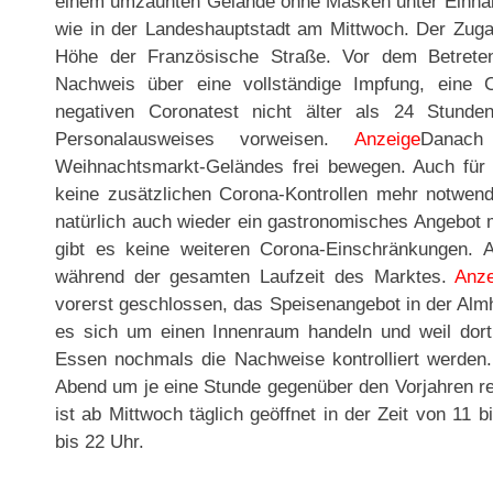
einem umzäunten Gelände ohne Masken unter Einhalt
wie in der Landeshauptstadt am Mittwoch. Der Zugan
Höhe der Französische Straße. Vor dem Betret
Nachweis über eine vollständige Impfung, eine 
negativen Coronatest nicht älter als 24 Stunde
Personalausweises vorweisen.
Anzeige
Danach
Weihnachtsmarkt-Geländes frei bewegen. Auch für 
keine zusätzlichen Corona-Kontrollen mehr notwen
natürlich auch wieder ein gastronomisches Angebot 
gibt es keine weiteren Corona-Einschränkungen. A
während der gesamten Laufzeit des Marktes.
Anze
vorerst geschlossen, das Speisenangebot in der Almh
es sich um einen Innenraum handeln und weil dort
Essen nochmals die Nachweise kontrolliert werden
Abend um je eine Stunde gegenüber den Vorjahren re
ist ab Mittwoch täglich geöffnet in der Zeit von 11 
bis 22 Uhr.