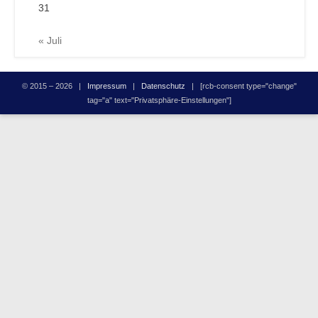
31
« Juli
© 2015 – 2026 |
Impressum
|
Datenschutz
| [rcb-consent type="change"
tag="a" text="Privatsphäre-Einstellungen"]