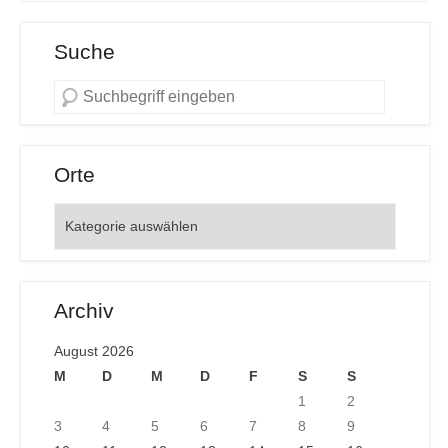
Suche
Orte
Orte
Archiv
August 2026
M
D
M
D
F
S
S
1
2
3
4
5
6
7
8
9