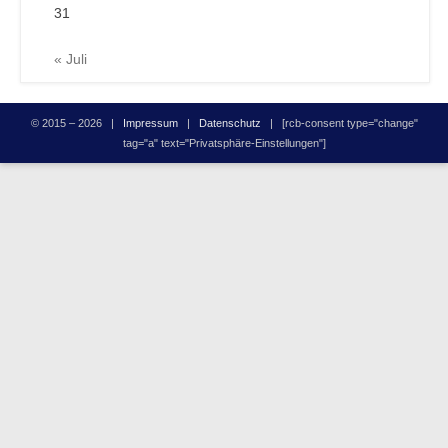
31
« Juli
© 2015 – 2026 |
Impressum
|
Datenschutz
| [rcb-consent type="change"
tag="a" text="Privatsphäre-Einstellungen"]