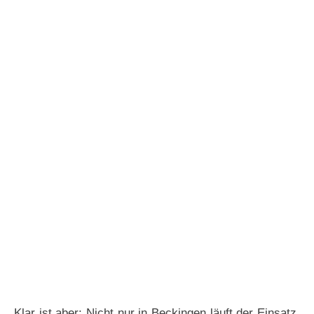
Klar ist aber: Nicht nur in Beckingen läuft der Einsatz.