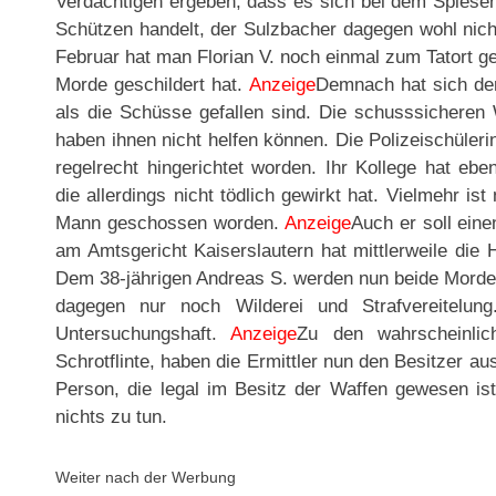
Verdächtigen ergeben, dass es sich bei dem Spiese
Schützen handelt, der Sulzbacher dagegen wohl nich
Februar hat man Florian V. noch einmal zum Tatort g
Morde geschildert hat.
Anzeige
Demnach hat sich der
als die Schüsse gefallen sind. Die schusssicheren 
haben ihnen nicht helfen können. Die Polizeischüleri
regelrecht hingerichtet worden. Ihr Kollege hat eb
die allerdings nicht tödlich gewirkt hat. Vielmehr i
Mann geschossen worden.
Anzeige
Auch er soll eine
am Amtsgericht Kaiserslautern hat mittlerweile die 
Dem 38-jährigen Andreas S. werden nun beide Morde 
dagegen nur noch Wilderei und Strafvereitelung.
Untersuchungshaft.
Anzeige
Zu den wahrscheinlic
Schrotflinte, haben die Ermittler nun den Besitzer a
Person, die legal im Besitz der Waffen gewesen ist
nichts zu tun.
Weiter nach der Werbung