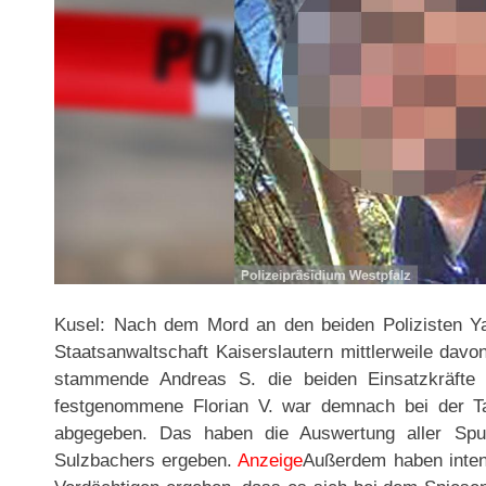
Kusel: Nach dem Mord an den beiden Polizisten Y
Staatsanwaltschaft Kaiserslautern mittlerweile dav
stammende Andreas S. die beiden Einsatzkräfte a
festgenommene Florian V. war demnach bei der Ta
abgegeben. Das haben die Auswertung aller Spu
Sulzbachers ergeben.
Anzeige
Außerdem haben inten