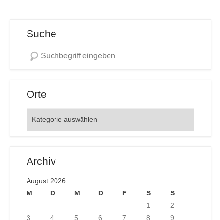
Suche
Orte
Orte
Archiv
August 2026
M
D
M
D
F
S
S
1
2
3
4
5
6
7
8
9