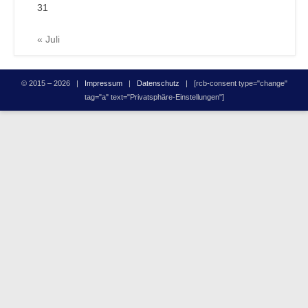
31
« Juli
© 2015 – 2026 |
Impressum
|
Datenschutz
| [rcb-consent type="change"
tag="a" text="Privatsphäre-Einstellungen"]