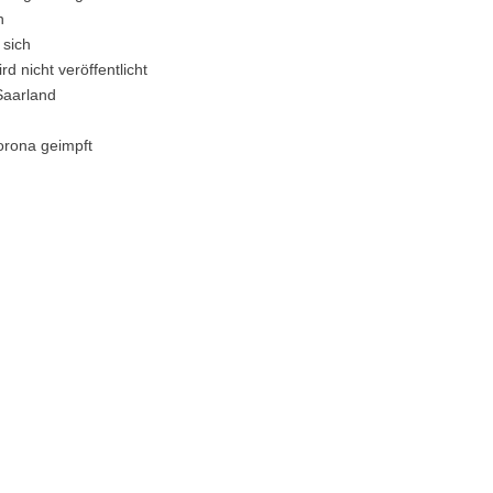
n
 sich
d nicht veröffentlicht
Saarland
orona geimpft