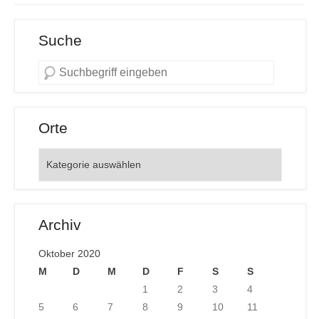
Suche
Orte
Orte
Archiv
Oktober 2020
M
D
M
D
F
S
S
1
2
3
4
5
6
7
8
9
10
11