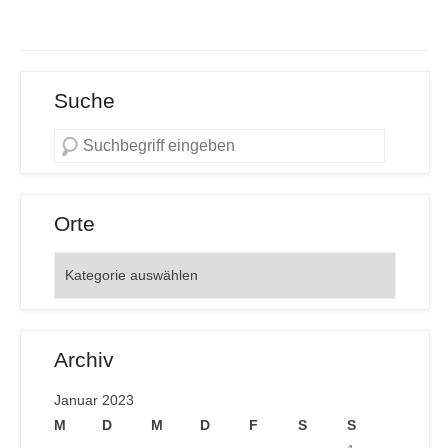
Suche
Orte
Orte
Archiv
Januar 2023
M
D
M
D
F
S
S