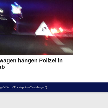
wagen hängen Polizei in
ab
="a" text="Privatsphäre-Einstellungen"]