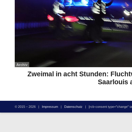
Zweimal in acht Stunden: Flucht
Saarlouis 
© 2015 – 2026 |
Impressum
|
Datenschutz
| [rcb-consent type="change" tag