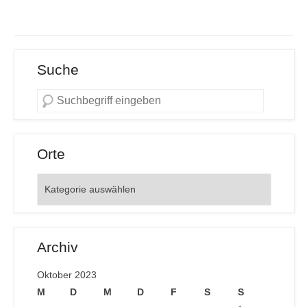
Suche
Orte
Orte
Archiv
Oktober 2023
M
D
M
D
F
S
S