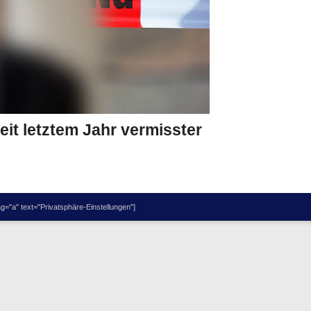
eit letztem Jahr vermisster
="a" text="Privatsphäre-Einstellungen"]