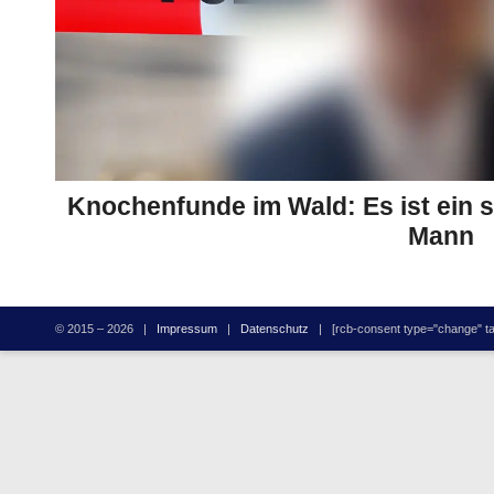
Knochenfunde im Wald: Es ist ein s
Mann
© 2015 – 2026 |
Impressum
|
Datenschutz
| [rcb-consent type="change" tag