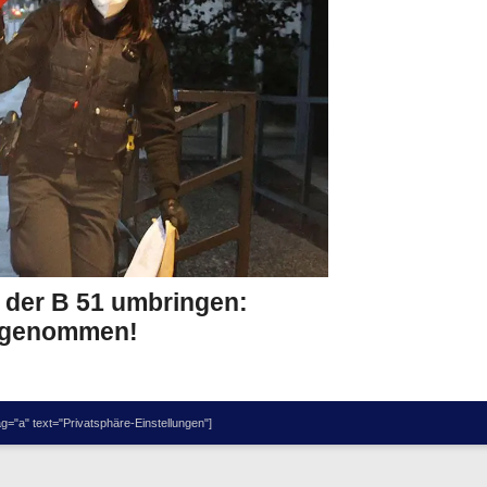
an der B 51 umbringen:
stgenommen!
="a" text="Privatsphäre-Einstellungen"]