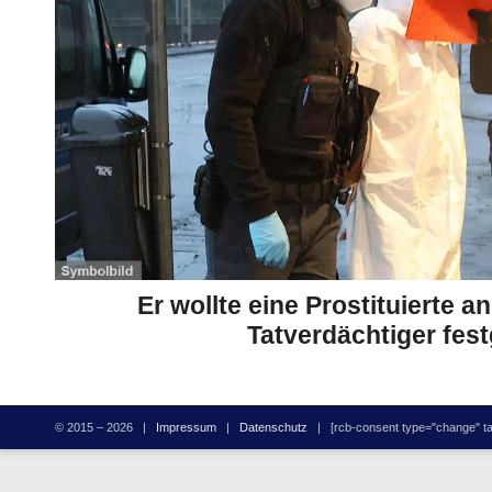
Er wollte eine Prostituierte 
Tatverdächtiger fe
© 2015 – 2026 |
Impressum
|
Datenschutz
| [rcb-consent type="change" tag