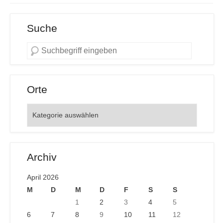
Suche
Orte
Orte
Archiv
April 2026
M
D
M
D
F
S
S
1
2
3
4
5
6
7
8
9
10
11
12