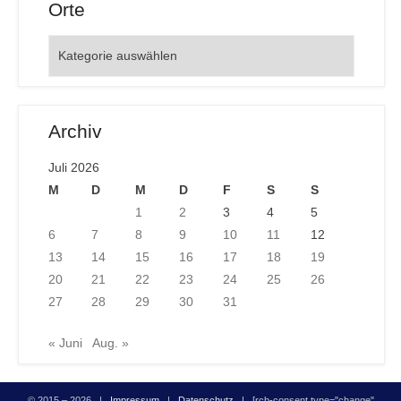
Orte
Orte
Archiv
Juli 2026
M
D
M
D
F
S
S
1
2
3
4
5
6
7
8
9
10
11
12
13
14
15
16
17
18
19
20
21
22
23
24
25
26
27
28
29
30
31
« Juni
Aug. »
© 2015 – 2026 |
Impressum
|
Datenschutz
| [rcb-consent type="change"