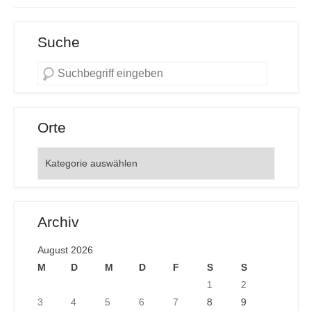
Suche
Orte
Orte
Archiv
August 2026
M
D
M
D
F
S
S
1
2
3
4
5
6
7
8
9