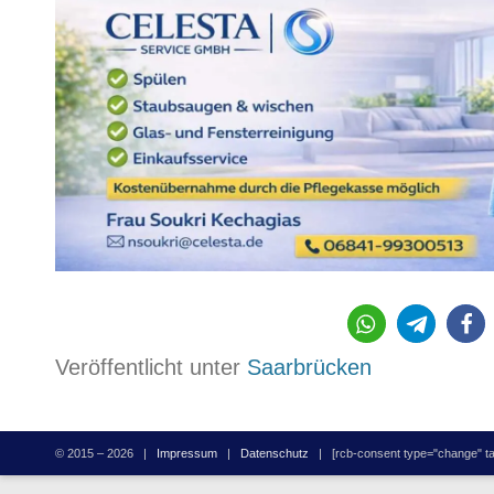
218
Veröffentlicht unter
Saarbrücken
© 2015 – 2026 |
Impressum
|
Datenschutz
| [rcb-consent type="change" tag