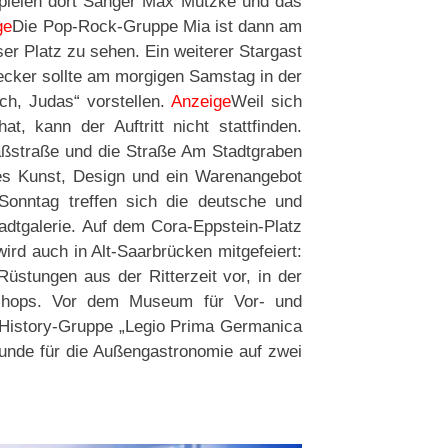
pielen dort Sänger Max Mutzke und das
ge
Die Pop-Rock-Gruppe Mia ist dann am
er Platz zu sehen. Ein weiterer Stargast
ecker sollte am morgigen Samstag in der
ch, Judas“ vorstellen.
Anzeige
Weil sich
at, kann der Auftritt nicht stattfinden.
aßstraße und die Straße Am Stadtgraben
 es Kunst, Design und ein Warenangebot
Sonntag treffen sich die deutsche und
dtgalerie. Auf dem Cora-Eppstein-Platz
ird auch in Alt-Saarbrücken mitgefeiert:
üstungen aus der Ritterzeit vor, in der
kshops. Vor dem Museum für Vor- und
g-History-Gruppe „Legio Prima Germanica
tunde für die Außengastronomie auf zwei