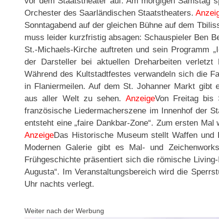
vor dem Staatstheater auf. Am morgigen Samstag s
Orchester des Saarländischen Staatstheaters.
Anzei
Sonntagabend auf der gleichen Bühne auf dem Tbiliss
muss leider kurzfristig absagen: Schauspieler Ben B
St.-Michaels-Kirche auftreten und sein Programm „I
der Darsteller bei aktuellen Dreharbeiten verletzt h
Während des Kultstadtfestes verwandeln sich die F
in Flaniermeilen. Auf dem St. Johanner Markt gibt
aus aller Welt zu sehen.
Anzeige
Von Freitag bis 
französische Liedermacherszene im Innenhof der Sta
entsteht eine „faire Dankbar-Zone“. Zum ersten Mal w
Anzeige
Das Historische Museum stellt Waffen und R
Modernen Galerie gibt es Mal- und Zeichenwor
Frühgeschichte präsentiert sich die römische Livin
Augusta“. Im Veranstaltungsbereich wird die Sperrs
Uhr nachts verlegt.
Weiter nach der Werbung