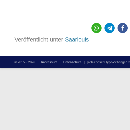
Veröffentlicht unter
Saarlouis
© 2015 – 2026 |
Impressum
|
Datenschutz
| [rcb-consent type="change" tag