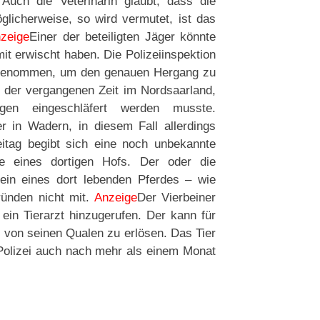
uch die Veterinärin glaubt, dass die
licherweise, so wird vermutet, ist das
zeige
Einer der beteiligten Jäger könnte
t erwischt haben. Die Polizeiinspektion
ufgenommen, um den genauen Hergang zu
in der vergangenen Zeit im Nordsaarland,
gen eingeschläfert werden musste.
ner in Wadern, in diesem Fall allerdings
eitag begibt sich eine noch unbekannte
e eines dortigen Hofs. Der oder die
bein eines dort lebenden Pferdes – wie
Gründen nicht mit.
Anzeige
Der Vierbeiner
ein Tierarzt hinzugerufen. Der kann für
s von seinen Qualen zu erlösen. Das Tier
 Polizei auch nach mehr als einem Monat