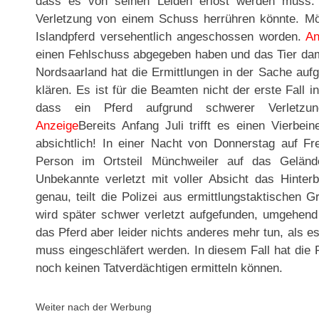
dass es von seinen Leiden erlöst werden muss. A
Verletzung von einem Schuss herrühren könnte. Mög
Islandpferd versehentlich angeschossen worden.
An
einen Fehlschuss abgegeben haben und das Tier dami
Nordsaarland hat die Ermittlungen in der Sache a
klären. Es ist für die Beamten nicht der erste Fall 
dass ein Pferd aufgrund schwerer Verletzun
Anzeige
Bereits Anfang Juli trifft es einen Vierbei
absichtlich! In einer Nacht von Donnerstag auf Fr
Person im Ortsteil Münchweiler auf das Geländ
Unbekannte verletzt mit voller Absicht das Hinter
genau, teilt die Polizei aus ermittlungstaktischen 
wird später schwer verletzt aufgefunden, umgehend 
das Pferd aber leider nichts anderes mehr tun, als e
muss eingeschläfert werden. In diesem Fall hat die
noch keinen Tatverdächtigen ermitteln können.
Weiter nach der Werbung