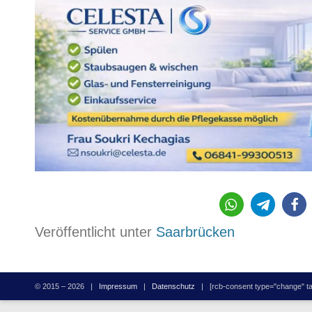
565
Veröffentlicht unter
Saarbrücken
© 2015 – 2026 |
Impressum
|
Datenschutz
| [rcb-consent type="change" tag