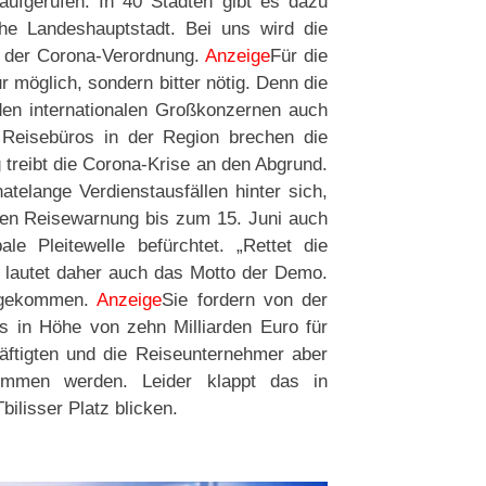
 aufgerufen. In 40 Städten gibt es dazu
che Landeshauptstadt. Bei uns wird die
 der Corona-Verordnung.
Anzeige
Für die
 möglich, sondern bitter nötig. Denn die
n internationalen Großkonzernen auch
 Reisebüros in der Region brechen die
reibt die Corona-Krise an den Abgrund.
telange Verdienstausfällen hinter sich,
ten Reisewarnung bis zum 15. Juni auch
e Pleitewelle befürchtet. „Rettet die
 lautet daher auch das Motto der Demo.
n gekommen.
Anzeige
Sie fordern von der
s in Höhe von zehn Milliarden Euro für
äftigten und die Reiseunternehmer aber
ommen werden. Leider klappt das in
bilisser Platz blicken.