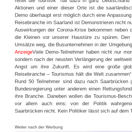
rettet die Touristik“ hat dazu in ganz Deutschland
Aktionen und einer dieser Orte ist die saarländis
Demo überhaupt erst möglich durch eine Anpassung
Reisebranche im Saarland ist Demonstrieren nicht nur
Auswirkungen der Corona-Krise bekommen neben de
die Kleinen vor unserer Haustüre zu spüren. Den
Umsätze weg, die Busunternehmen in der Umgebung t
Anzeige
Viele Demo-Teilnehmer haben nicht nur mona
sondern nach der neusten Verlängerung der weltwei
Angst um ihre Zukunft. Es wird eine große global
Reisebranche – Tourismus hält die Welt zusammen“
Rund 50 Teilnehmer sind dazu nach Saarbrücke
Bundesregierung unter anderem einen Rettungsfond
ihre Branche. Daneben wollen die Tourismus-Besch
vor allem auch eins: von der Politik wahrgen
Saarbrücken nicht. Kein Politiker lässt sich auf dem T
Weiter nach der Werbung