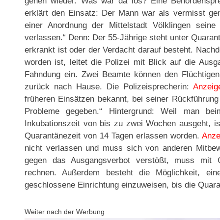
gehen wieder. Was war da los? Eine Behördensprec
erklärt den Einsatz: Der Mann war als vermisst g
einer Anordnung der Mittelstadt Völklingen sein
verlassen.“ Denn: Der 55-Jährige steht unter Quaran
erkrankt ist oder der Verdacht darauf besteht. Nac
worden ist, leitet die Polizei mit Blick auf die A
Fahndung ein. Zwei Beamte können den Flüchtigen s
zurück nach Hause. Die Polizeisprecherin:
Anzeig
früheren Einsätzen bekannt, bei seiner Rückführung 
Probleme gegeben.“ Hintergrund: Weil man bei
Inkubationszeit von bis zu zwei Wochen ausgeht, ist
Quarantänezeit von 14 Tagen erlassen worden.
Anze
nicht verlassen und muss sich von anderen Mitbew
gegen das Ausgangsverbot verstößt, muss mit Ge
rechnen. Außerdem besteht die Möglichkeit, ein
geschlossene Einrichtung einzuweisen, bis die Quaran
Weiter nach der Werbung