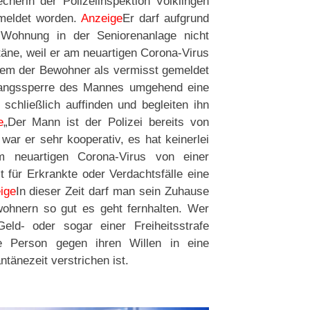
herin der Polizeiinspektion Völklingen
emeldet worden.
Anzeige
Er darf aufgrund
e Wohnung in der Seniorenanlage nicht
täne, weil er am neuartigen Corona-Virus
hdem der Bewohner als vermisst gemeldet
usgangssperre des Mannes umgehend eine
chließlich auffinden und begleiten ihn
e
„Der Mann ist der Polizei bereits von
war er sehr kooperativ, es hat keinerlei
m neuartigen Corona-Virus von einer
 für Erkrankte oder Verdachtsfälle eine
ige
In dieser Zeit darf man sein Zuhause
ohnern so gut es geht fernhalten. Wer
ld- oder sogar einer Freiheitsstrafe
e Person gegen ihren Willen in eine
tänezeit verstrichen ist.