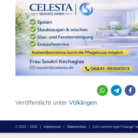
456
Veröffentlicht unter
Völklingen
© 2015 – 2026 |
Impressum
|
Datenschutz
| [rcb-consent type="change" tag