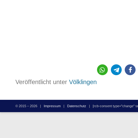
195
Veröffentlicht unter
Völklingen
© 2015 – 2026 |
Impressum
|
Datenschutz
| [rcb-consent type="change" tag