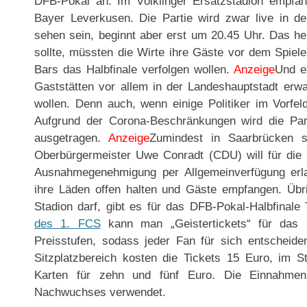
DFB-Pokal an. Im Völklinger Ersatzstadion empfän
Bayer Leverkusen. Die Partie wird zwar live in 
sehen sein, beginnt aber erst um 20.45 Uhr. Das 
sollte, müssten die Wirte ihre Gäste vor dem Spiel
Bars das Halbfinale verfolgen wollen.
Anzeige
Und e
Gaststätten vor allem in der Landeshauptstadt erwa
wollen. Denn auch, wenn einige Politiker im Vorfel
Aufgrund der Corona-Beschränkungen wird die Part
ausgetragen.
Anzeige
Zumindest in Saarbrücken s
Oberbürgermeister Uwe Conradt (CDU) will für die
Ausnahmegenehmigung per Allgemeinverfügung erla
ihre Läden offen halten und Gäste empfangen. Übr
Stadion darf, gibt es für das DFB-Pokal-Halbfinale
des 1. FCS
kann man „Geistertickets“ für das 
Preisstufen, sodass jeder Fan für sich entscheid
Sitzplatzbereich kosten die Tickets 15 Euro, im St
Karten für zehn und fünf Euro. Die Einnahme
Nachwuchses verwendet.