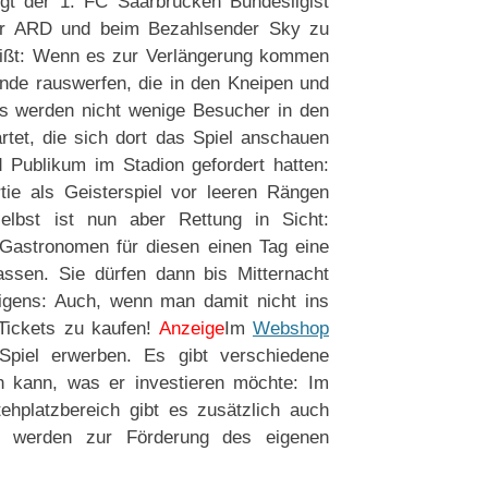
gt der 1. FC Saarbrücken Bundesligist
der ARD und beim Bezahlsender Sky zu
heißt: Wenn es zur Verlängerung kommen
ende rauswerfen, die in den Kneipen und
s werden nicht wenige Besucher in den
rtet, die sich dort das Spiel anschauen
d Publikum im Stadion gefordert hatten:
ie als Geisterspiel vor leeren Rängen
elbst ist nun aber Rettung in Sicht:
 Gastronomen für diesen einen Tag eine
ssen. Sie dürfen dann bis Mitternacht
igens: Auch, wenn man damit nicht ins
 Tickets zu kaufen!
Anzeige
Im
Webshop
Spiel erwerben. Es gibt verschiedene
en kann, was er investieren möchte: Im
ehplatzbereich gibt es zusätzlich auch
n werden zur Förderung des eigenen