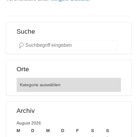
Suche
Orte
Orte
Archiv
August 2026
M
D
M
D
F
S
S