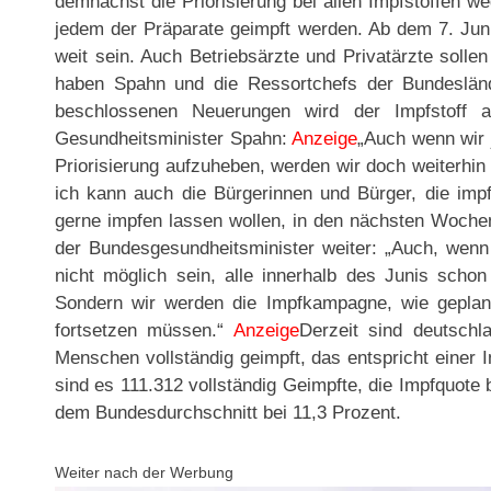
demnächst die Priorisierung bei allen Impfstoffen w
jedem der Präparate geimpft werden. Ab dem 7. Juni
weit sein. Auch Betriebsärzte und Privatärzte solle
haben Spahn und die Ressortchefs der Bundesländ
beschlossenen Neuerungen wird der Impfstoff a
Gesundheitsminister Spahn:
Anzeige
„Auch wenn wir j
Priorisierung aufzuheben, werden wir doch weiterhi
ich kann auch die Bürgerinnen und Bürger, die impfbe
gerne impfen lassen wollen, in den nächsten Wochen
der Bundesgesundheitsminister weiter: „Auch, wenn 
nicht möglich sein, alle innerhalb des Junis schon
Sondern wir werden die Impfkampagne, wie geplan
fortsetzen müssen.“
Anzeige
Derzeit sind deutschl
Menschen vollständig geimpft, das entspricht einer 
sind es 111.312 vollständig Geimpfte, die Impfquote 
dem Bundesdurchschnitt bei 11,3 Prozent.
Weiter nach der Werbung