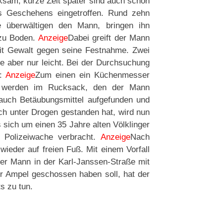
ksam, kurze Zeit später sind auch schon
 Geschehens eingetroffen. Rund zehn
e überwältigen den Mann, bringen ihn
 zu Boden.
Anzeige
Dabei greift der Mann
mit Gewalt gegen seine Festnahme. Zwei
se aber nur leicht. Bei der Durchsuchung
t:
Anzeige
Zum einen ein Küchenmesser
 werden im Rucksack, den der Mann
auch Betäubungsmittel aufgefunden und
ch unter Drogen gestanden hat, wird nun
s sich um einen 35 Jahre alten Völklinger
 Polizeiwache verbracht.
Anzeige
Nach
eder auf freien Fuß. Mit einem Vorfall
er Mann in der Karl-Janssen-Straße mit
r Ampel geschossen haben soll, hat der
s zu tun.