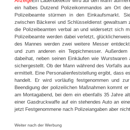
Anzeige
Ein Ladendetektiv wird auf den Mann aufmer
ein halbes Dutzend Polizeikommandos am Ort des
Polizeibeamte stürmen in den Einkaufsmarkt. Si
zwischen Bäckerei und Schlüsseldienst gewaltsam
die Polizeibeamten verbal an und widersetzt sich 
Polizeibeamte werden dabei verletzt, glücklicherwei
des Mannes werden zwei weitere Messer entdeck
und zum anderen ein Teppichmesser. Außerdem
dabeihat, neben seinen Einkäufen wie Wurstwaren 
sichergestellt. Ob der Mann während des Vorfalls au
ermittelt. Eine Personalienfeststellung ergibt, dass e
handelt. Er wird vorläufig festgenommen und zur
Beendigung der polizeilichen Maßnahmen kommt er wi
am Montagabend, bei dem ein ebenfalls 35 Jahre alt
einer Gasdruckwaffe auf ein stehendes Auto an eine
jetzt Festgenommene nach Polizeiangaben aber nicht
Weiter nach der Werbung